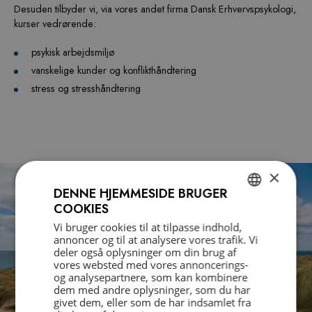
Desuden tilbyder vi, via vores andet firma Dansk Erhvervspsykologi,
kurser vedrørende:
psykisk arbejdsmiljø
vanskelige kunder og konflikthåndtering
stress og stresshåndtering
×
DENNE HJEMMESIDE BRUGER
COOKIES
DANISH
Vi bruger cookies til at tilpasse indhold,
annoncer og til at analysere vores trafik. Vi
ENGLISH
deler også oplysninger om din brug af
vores websted med vores annoncerings-
og analysepartnere, som kan kombinere
dem med andre oplysninger, som du har
givet dem, eller som de har indsamlet fra